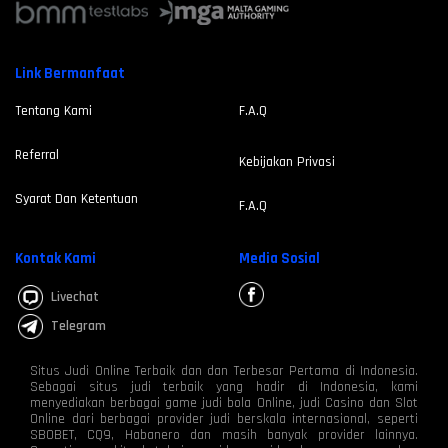
Link Bermanfaat
Tentang Kami
F.A.Q
Referral
Kebijakan Privasi
Syarat Dan Ketentuan
F.A.Q
Kontak Kami
Media Sosial
Livechat
Telegram
Situs Judi Online Terbaik dan dan Terbesar Pertama di Indonesia.
Sebagai situs judi terbaik yang hadir di Indonesia, kami
menyediakan berbagai game judi bola Online, judi Casino dan Slot
Online dari berbagai provider judi berskala internasional, seperti
SBOBET, CQ9, Habanero dan masih banyak provider lainnya.