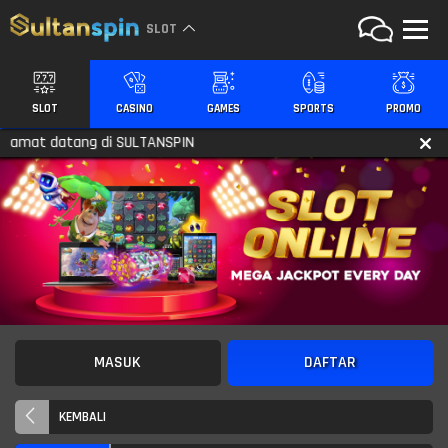
SLOT
SLOT
CASINO
GAMES
SPORTS
PROMO
at datang di SULTANSPIN
MASUK
DAFTAR
KEMBALI